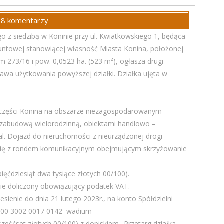
38 komentarzy
go z siedzibą w Koninie przy ul. Kwiatkowskiego 1, będąca
untowej stanowiącej własność Miasta Konina, położonej
 273/16 i pow. 0,0523 ha. (523 m²), ogłasza drugi
awa użytkowania powyższej działki. Działka ujęta w
 części Konina na obszarze niezagospodarowanym
zabudową wielorodzinną, obiektami handlowo –
al. Dojazd do nieruchomości z nieurządzonej drogi
y się z rondem komunikacyjnym obejmującym skrzyżowanie
ięćdziesiąt dwa tysiące złotych 00/100).
ie doliczony obowiązujący podatek VAT.
sienie do dnia 21 lutego 2023r., na konto Spółdzielni
000 3002 0017 0142 wadium
sześćset złotych 00/100) z dopiskiem „Przetarg działka