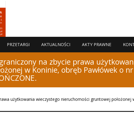
PRZETARGI
AKTUALNOŚCI
AKTY PRAWNE
KON
ograniczony na zbycie prawa użytkowan
łożonej w Koninie, obręb Pawłówek o n
KOŃCZONE.
 prawa użytkowania wieczystego nieruchomości gruntowej położonej