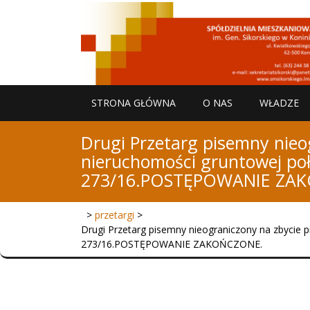
Skip
to
content
STRONA GŁÓWNA
O NAS
WŁADZE
Drugi Przetarg pisemny nie
nieruchomości gruntowej po
273/16.POSTĘPOWANIE ZA
>
przetargi
>
Drugi Przetarg pisemny nieograniczony na zbycie
273/16.POSTĘPOWANIE ZAKOŃCZONE.