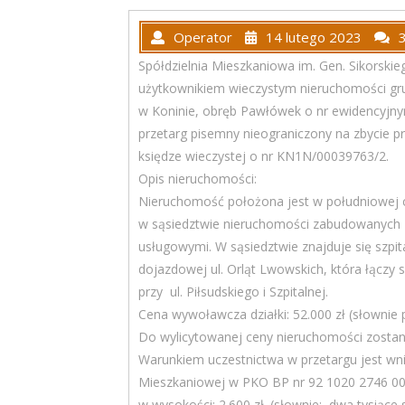
Operator
14 lutego 2023
Spółdzielnia Mieszkaniowa im. Gen. Sikorskie
użytkownikiem wieczystym nieruchomości gr
w Koninie, obręb Pawłówek o nr ewidencyjnym
przetarg pisemny nieograniczony na zbycie pr
księdze wieczystej o nr KN1N/00039763/2.
Opis nieruchomości:
Nieruchomość położona jest w południowej
w sąsiedztwie nieruchomości zabudowanych 
usługowymi. W sąsiedztwie znajduje się szpit
dojazdowej ul. Orląt Lwowskich, która łącz
przy ul. Piłsudskiego i Szpitalnej.
Cena wywoławcza działki: 52.000 zł (słownie p
Do wylicytowanej ceny nieruchomości zostan
Warunkiem uczestnictwa w przetargu jest wnie
Mieszkaniowej w PKO BP nr 92 1020 2746 0
w wysokości: 2.600 zł. (słownie: dwa tysiące 